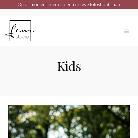
Op dit moment neem ik geen nieuwe fotoshoots aan.
Kids